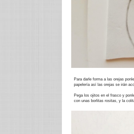
Para darle forma a las orejas ponl
papelería así las orejas se irán a
Pega los ojitos en el frasco y ponl
con unas borlitas rositas, y la colit