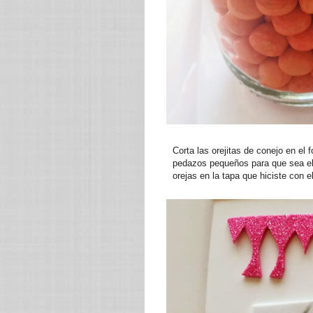
Corta las orejitas de conejo en el
pedazos pequeños para que sea el in
orejas en la tapa que hiciste con e