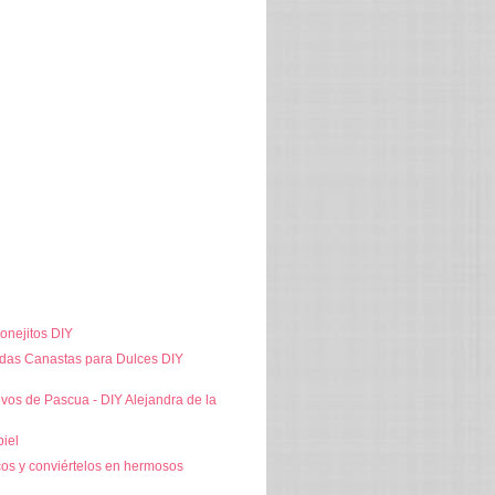
onejitos DIY
ndas Canastas para Dulces DIY
vos de Pascua - DIY Alejandra de la
iel
cos y conviértelos en hermosos