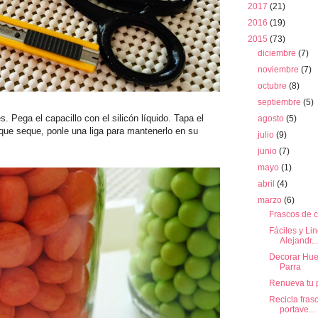
2017
(21)
2016
(19)
2015
(73)
diciembre
(7)
noviembre
(7)
octubre
(8)
septiembre
(5)
s. Pega el capacillo con el silicón líquido. Tapa el
agosto
(5)
 que seque, ponle una liga para mantenerlo en su
julio
(9)
junio
(7)
mayo
(1)
abril
(4)
marzo
(6)
Frascos de c
Fáciles y Li
Alejandr...
Decorar Hue
Parra
Renueva tu p
Recicla fras
portave...