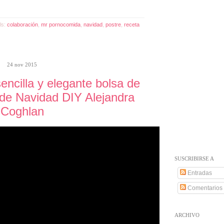
ls:
colaboración
,
mr pornocomida
,
navidad
,
postre
,
receta
24 nov 2015
ncilla y elegante bolsa de
 de Navidad DIY Alejandra
Coghlan
SUSCRIBIRSE A
Entradas
Comentarios
ARCHIVO