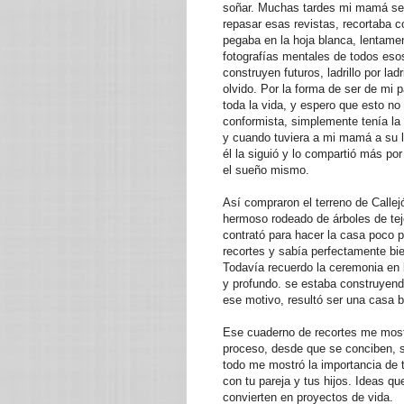
soñar. Muchas tardes mi mamá se 
repasar esas revistas, recortaba c
pegaba en la hoja blanca, lentame
fotografías mentales de todos eso
construyen futuros, ladrillo por la
olvido. Por la forma de ser de mi
toda la vida, y espero que esto n
conformista, simplemente tenía la 
y cuando tuviera a mi mamá a su 
él la siguió y lo compartió más po
el sueño mismo.
Así compraron el terreno de Calle
hermoso rodeado de árboles de tejo
contrató para hacer la casa poco 
recortes y sabía perfectamente b
Todavía recuerdo la ceremonia en l
y profundo. se estaba construyen
ese motivo, resultó ser una casa b
Ese cuaderno de recortes me mostr
proceso, desde que se conciben, se
todo me mostró la importancia de
con tu pareja y tus hijos. Ideas 
convierten en proyectos de vida.