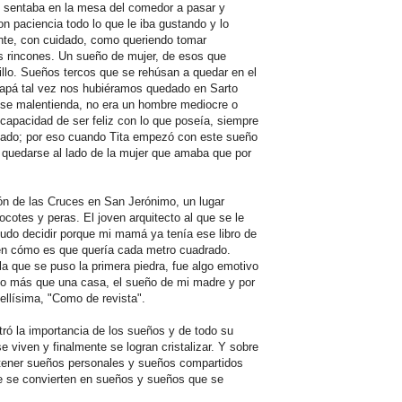
sentaba en la mesa del comedor a pasar y
on paciencia todo lo que le iba gustando y lo
nte, con cuidado, como queriendo tomar
s rincones. Un sueño de mujer, de esos que
drillo. Sueños tercos que se rehúsan a quedar en el
 papá tal vez nos hubiéramos quedado en Sarto
o se malentienda, no era un hombre mediocre o
capacidad de ser feliz con lo que poseía, siempre
lado; por eso cuando Tita empezó con este sueño
r quedarse al lado de la mujer que amaba que por
jón de las Cruces en San Jerónimo, un lugar
cotes y peras. El joven arquitecto al que se le
pudo decidir porque mi mamá ya tenía ese libro de
ien cómo es que quería cada metro cuadrado.
a que se puso la primera piedra, fue algo emotivo
do más que una casa, el sueño de mi madre y por
ellísima, "Como de revista".
ó la importancia de los sueños y de todo su
 viven y finalmente se logran cristalizar. Y sobre
 tener sueños personales y sueños compartidos
que se convierten en sueños y sueños que se