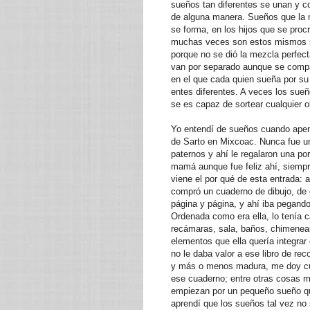
sueños tan diferentes se unan y 
de alguna manera. Sueños que la 
se forma, en los hijos que se proc
muchas veces son estos mismos su
porque no se dió la mezcla perfec
van por separado aunque se compa
en el que cada quien sueña por su 
entes diferentes. A veces los sue
se es capaz de sortear cualquier o
Yo entendí de sueños cuando apena
de Sarto en Mixcoac. Nunca fue un
paternos y ahí le regalaron una po
mamá aunque fue feliz ahí, siempr
viene el por qué de esta entrada:
compró un cuaderno de dibujo, de 
página y página, y ahí iba pegand
Ordenada como era ella, lo tenía c
recámaras, sala, baños, chimeneas
elementos que ella quería integra
no le daba valor a ese libro de re
y más o menos madura, me doy cuen
ese cuaderno; entre otras cosas m
empiezan por un pequeño sueño q
aprendí que los sueños tal vez no 