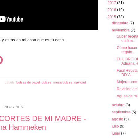
2017
(21)
2016
(19)
2015
(73)
diciembre
(7)
noviembre
(7)
Super recet
n
y estás en mi casa que es tu casa.
en 5 m...
Cómo hacer u
regalo...
EL LIBRO D
Adriana
Fácil Recet
DIY A...
Mujeres co
Labels:
bolsas de papel
,
dulces
,
mesa dulces
,
navidad
Revision de
Aguas de mi
octubre
(8)
20 nov 2015
septiembre
(5)
ECORTES DE MI MADRE -
agosto
(5)
ana Hammeken
julio
(9)
junio
(7)