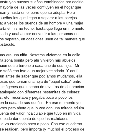
construyan nuevos sueños combinados por decirlo
mayoría de las veces confluyen en el hogar que
rean y hasta en el perro que se adopta. Pero
eños los que llegan a separar a las parejas
ta; a veces los sueños de un hombre y una mujer
rta el mismo techo, hasta que llega un momento
lado y acaban por convertir a las personas en
ños separan, en ocasiones unen de tal manera que
bstáculo.
s era una niña. Nosotros vivíamos en la calle
a zona bonita pero ahí vivieron mis abuelos
rción de su terreno a cada uno de sus hijos. Mi
e soñó con irse a un mejor vecindario. Y aquí
 aun antes de saber que podíamos mudarnos, ella
esos que tenían una hoja de "papel calca" entre
o imágenes que sacaba de revistas de decoración.
atalogado con diferentes pestañitas de colores:
, etc. recortaba y pegaba poco a poco los
r en la casa de sus sueños. En ese momento yo
cortes pero ahora que lo veo con una mirada adulta
ta del valor incalculable que tuvo en mi vida
e pude dar cuenta de que las realidades
ue va creciendo poco a poco. Con ese cuaderno
se realicen, pero importa ¡y mucho! el proceso de