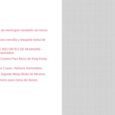
a de merengon navideño sin horno
na sencilla y elegante bolsa de
E RECORTES DE MI MADRE -
 Hammeken
a Casera Para Moco de King Kong -
mo Casas - Adriana Hammeken
l Juguete Mega Bloks de Minions
nions para mesa de dulces