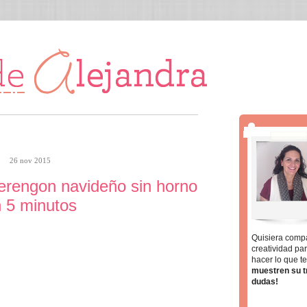
26 nov 2015
erengon navideño sin horno
 5 minutos
Quisiera compa
creatividad par
hacer lo que t
muestren su t
dudas!