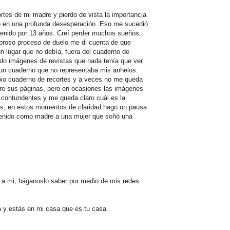
rtes de mi madre y pierdo de vista la importancia
 en una profunda desesperación. Eso me sucedió
 tenido por 13 años. Creí perder muchos sueños;
oroso proceso de duelo me di cuenta de que
 lugar que no debía, fuera del cuaderno de
do imágenes de revistas que nada tenía que ver
un cuaderno que no representaba mis anhelos.
pio cuaderno de recortes y a veces no me queda
tre sus páginas, pero en ocasiones las imágenes
 contundentes y me queda claro cuál es la
s, en estos momentos de claridad hago un pausa
 tenido como madre a una mujer que soñó una
o a mi, háganoslo saber por medio de mis redes
n
y estás en mi casa que es tu casa.