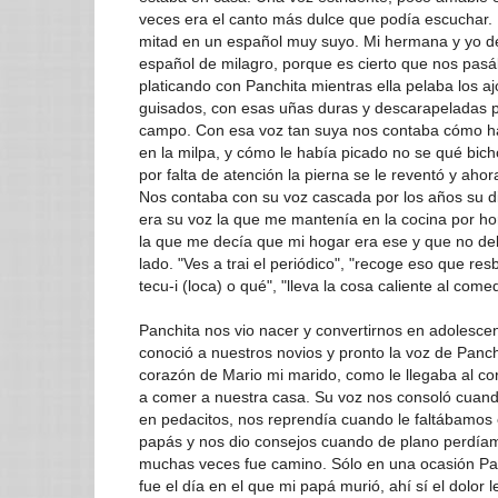
veces era el canto más dulce que podía escuchar.
mitad en un español muy suyo. Mi hermana y yo 
español de milagro, porque es cierto que nos pas
platicando con Panchita mientras ella pelaba los aj
guisados, con esas uñas duras y descarapeladas po
campo. Con esa voz tan suya nos contaba cómo h
en la milpa, y cómo le había picado no se qué bic
por falta de atención la pierna se le reventó y ahor
Nos contaba con su voz cascada por los años su dif
era su voz la que me mantenía en la cocina por ho
la que me decía que mi hogar era ese y que no deb
lado. "Ves a trai el periódico", "recoge eso que res
tecu-i (loca) o qué", "lleva la cosa caliente al come
Panchita nos vio nacer y convertirnos en adolesce
conoció a nuestros novios y pronto la voz de Panch
corazón de Mario mi marido, como le llegaba al co
a comer a nuestra casa. Su voz nos consoló cuand
en pedacitos, nos reprendía cuando le faltábamos 
papás y nos dio consejos cuando de plano perdía
muchas veces fue camino. Sólo en una ocasión Pan
fue el día en el que mi papá murió, ahí sí el dolor l