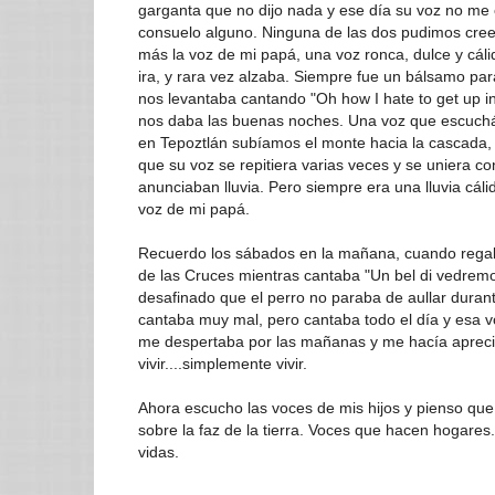
garganta que no dijo nada y ese día su voz no me
consuelo alguno. Ninguna de las dos pudimos cre
más la voz de mi papá, una voz ronca, dulce y cál
ira, y rara vez alzaba. Siempre fue un bálsamo pa
nos levantaba cantando "Oh how I hate to get up i
nos daba las buenas noches. Una voz que escuchá
en Tepoztlán subíamos el monte hacia la cascada, 
que su voz se repitiera varias veces y se uniera co
anunciaban lluvia. Pero siempre era una lluvia cál
voz de mi papá.
Recuerdo los sábados en la mañana, cuando regaba
de las Cruces mientras cantaba "Un bel di vedremo
desafinado que el perro no paraba de aullar durant
cantaba muy mal, pero cantaba todo el día y esa v
me despertaba por las mañanas y me hacía apreci
vivir....simplemente vivir.
Ahora escucho las voces de mis hijos y pienso que
sobre la faz de la tierra. Voces que hacen hogare
vidas.