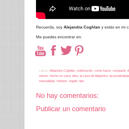
Recuerda, soy
Alejandra Coghlan
y estás en mi c
Me puedes encontrar en:
Labels:
Alejandra Coghlan
,
celebración
,
como hacer
,
compartir
,
d
mismo
,
hecho en casa
,
idea
,
la casa de Alejandra
,
lacasadealej
manualidad
,
minions
,
regalo
,
tips
No hay comentarios:
Publicar un comentario