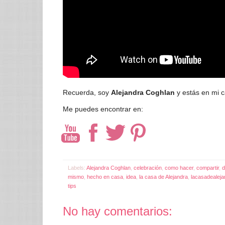
Recuerda, soy
Alejandra Coghlan
y estás en mi c
Me puedes encontrar en:
Labels:
Alejandra Coghlan
,
celebración
,
como hacer
,
compartir
,
d
mismo
,
hecho en casa
,
idea
,
la casa de Alejandra
,
lacasadealej
tips
No hay comentarios: