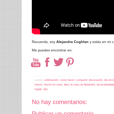
Recuerda, soy
Alejandra Coghlan
y estás en mi c
Me puedes encontrar en:
Labels:
celebración
,
como hacer
,
compartir
,
decoración
,
día de la
mismo
,
hecho en casa
,
idea
,
la casa de Alejandra
,
lacasadealej
regalo
,
tips
No hay comentarios:
Publicar un comentario